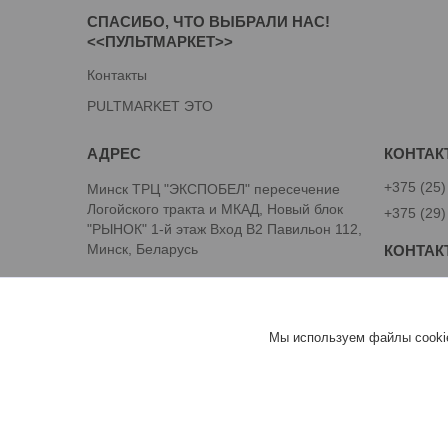
СПАСИБО, ЧТО ВЫБРАЛИ НАС!
<<ПУЛЬТМАРКЕТ>>
Контакты
PULTMARKET ЭТО
+375 (25)
Минск ТРЦ "ЭКСПОБЕЛ" пересечение
Логойского тракта и МКАД, Новый блок
+375 (29)
"РЫНОК" 1-й этаж Вход B2 Павильон 112,
Минск, Беларусь
Дрягилев
PULTMARKET.by
Мы используем файлы cookie