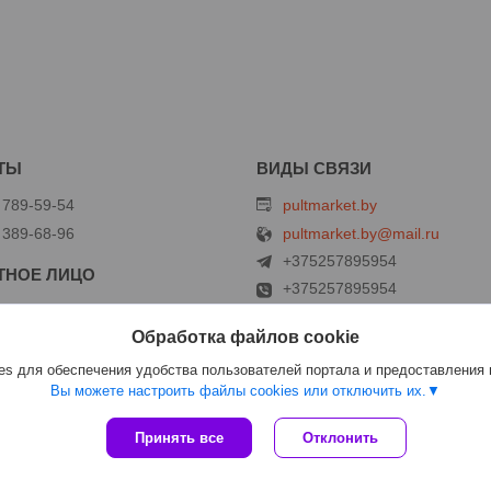
 789-59-54
pultmarket.by
 389-68-96
pultmarket.by@mail.ru
+375257895954
+375257895954
 Виталий Геннадьевич
+375257895954
Обработка файлов cookie
s для обеспечения удобства пользователей портала и предоставления
Вы можете настроить файлы cookies или отключить их.
Сайт создан на платформе Deal.by
Принять все
Отклонить
Политика обработки файлов cookies
PULTMARKET.by |
Пожаловаться на контент