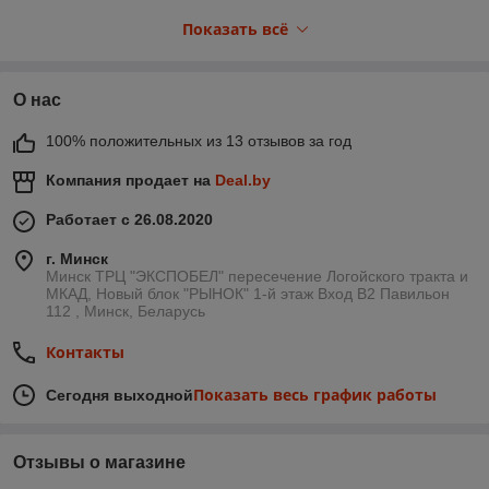
(Power Bank), и много сопутствующих товаров.
Показать всё
Pultmarket.by это:
1. Широкий ассортимент
О нас
2. Быстрый подбор товара.
3. Приемлемые цены
100% положительных из 13 отзывов за год
4. Высокое качество обслуживания
Компания продает на
Deal.by
5. Индивидуальный подход к каждому клиенту
6. Доставка по Минску и РБ, в короткие сроки.
Работает с 26.08.2020
7. Удобные способы оплаты.
г. Минск
Минск ТРЦ "ЭКСПОБЕЛ" пересечение Логойского тракта и
МКАД, Новый блок "РЫНОК" 1-й этаж Вход B2 Павильон
112 , Минск, Беларусь
Контакты
Показать весь график работы
Сегодня выходной
Отзывы о магазине