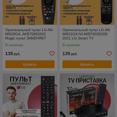
Оригинальный пульт LG AN-
Оригинальный пульт LG AN-
MR20GA, AKB75855502
MR21GA IVI AKB76036208
Magic пульт ЗАМЕНЯЕТ
2021 LG Smart TV
пульт AN-MR18BA (IVI) , AN-
ОРИГИНАЛ Magic пульт
В наличии
В наличии
MR650A
135
135
руб.
руб.
Купить
Купить