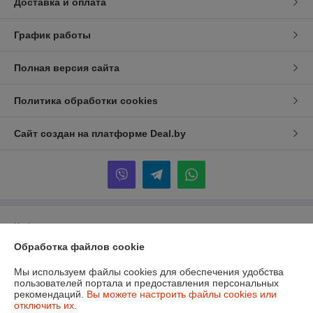
Доставка и оплата
График работы
Полная версия сайта
Политика обработки cookies
Сайт создан на платформе Deal.by
Информация для покупателя
Обработка файлов cookie
Юридическое лицо:
ИП Дрягилев Виталий Геннадьевич
г. Минск ул. Гинтовта 4-234
Мы используем файлы cookies для обеспечения удобства
Регистрационный номер ЕГР: 193410039
пользователей портала и предоставления персональных
рекомендаций.
Вы можете настроить файлы cookies или
УНП: 193410039
отключить их.