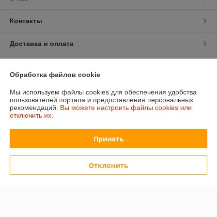
Контакты
Доставка и оплата
График работы
Обработка файлов cookie
Полная версия сайта
Мы используем файлы cookies для обеспечения удобства
пользователей портала и предоставления персональных
рекомендаций.
Вы можете настроить файлы cookies или
Политика обработки cookies
отключить их.
Сайт создан на платформе Deal.by
Принять
Отклонить
Информация для покупателя
Юридическое лицо:
ИП Дрягилев Виталий Геннадьевич