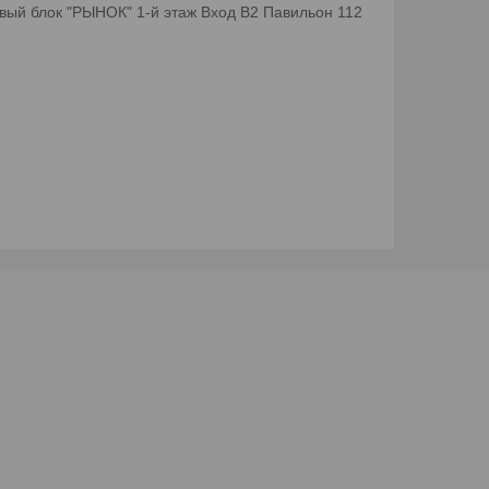
вый блок "РЫНОК" 1-й этаж Вход B2 Павильон 112