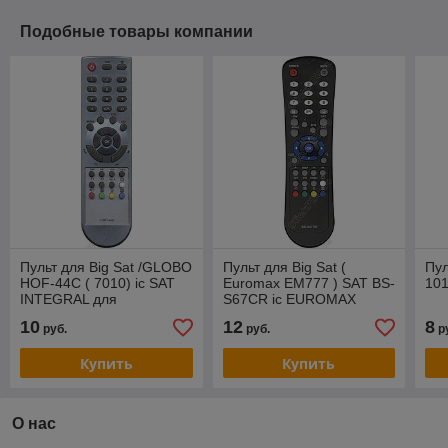
Подобные товары компании
Пульт для Big Sat /GLOBO
Пульт для Big Sat (
Пул
HOF-44C ( 7010) ic SAT
Euromax EM777 ) SAT BS-
10
INTEGRAL для
S67CR ic EUROMAX
спутникового ресивера
EM999 SUPER
10
12
8
руб.
руб.
р
Купить
Купить
О нас