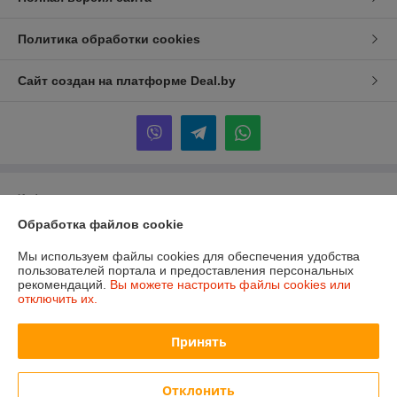
Политика обработки cookies
Сайт создан на платформе Deal.by
Информация для покупателя
Обработка файлов cookie
Юридическое лицо:
ИП Дрягилев Виталий Геннадьевич
г. Минск ул. Гинтовта 4-234
Мы используем файлы cookies для обеспечения удобства
Регистрационный номер ЕГР: 193410039
пользователей портала и предоставления персональных
рекомендаций.
Вы можете настроить файлы cookies или
УНП: 193410039
отключить их.
Регистрационный орган: Мингорисполком
Принять
Дата регистрации компании: 09.04.2020
Местонахождение книги жалоб и предложений: Минск ТРЦ
Отклонить
"ЭКСПОБЕЛ" пересечение Логойского тракта и МКАД, Новый блок