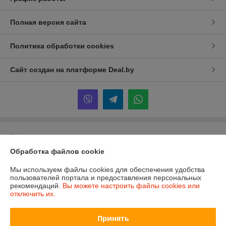
Полная версия сайта
Политика обработки cookies
Сайт создан на платформе Deal.by
Информация для покупателя
Обработка файлов cookie
Юридическое лицо:
ИП Дрягилев Виталий Геннадьевич
г. Минск ул. Гинтовта 4-234
Мы используем файлы cookies для обеспечения удобства
Регистрационный номер ЕГР: 193410039
пользователей портала и предоставления персональных
рекомендаций.
Вы можете настроить файлы cookies или
УНП: 193410039
отключить их.
Регистрационный орган: Мингорисполком
Принять
Дата регистрации компании: 09.04.2020