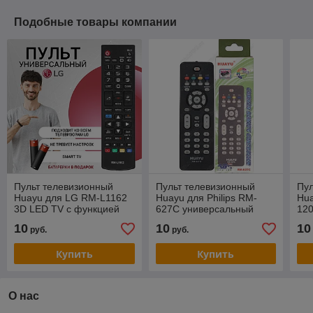
Подобные товары компании
Пульт телевизионный
Пульт телевизионный
Пул
Huayu для LG RM-L1162
Huayu для Philips RM-
Hua
3D LED TV с функцией
627C универсальный
12
SMART
пульт
пул
10
10
10
руб.
руб.
Купить
Купить
О нас