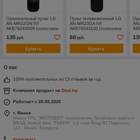
Оригинальный пульт LG
Пульт телевизионный LG
Ори
AN-MR22GN IVI
AN-MR23GA IVI
AN
AKB76040009 (голосовое
AKB76043110 (голосовое
AKB
управление, управление
управление, управление
SM
135
60
13
руб.
руб.
мышкой)
мышкой)
mag
201
Купить
Купить
О нас
100% положительных из 13 отзывов за год
Компания продает на
Deal.by
Работает с 26.08.2020
г. Минск
Минск ТРЦ "ЭКСПОБЕЛ" пересечение Логойского тракта и
МКАД, Новый блок "РЫНОК" 1-й этаж Вход B2 Павильон
112 , Минск, Беларусь
Контакты