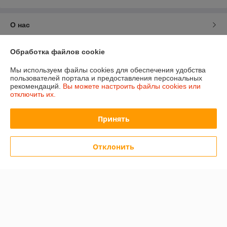
О нас
Контакты
Обработка файлов cookie
Мы используем файлы cookies для обеспечения удобства
Доставка и оплата
пользователей портала и предоставления персональных
рекомендаций.
Вы можете настроить файлы cookies или
отключить их.
График работы
Принять
Полная версия сайта
Политика обработки cookies
Отклонить
Сайт создан на платформе Deal.by