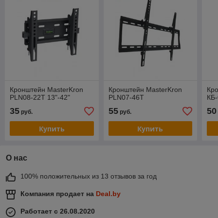
Кронштейн MasterKron
Кронштейн MasterKron
Кро
PLN08-22T 13"-42"
PLN07-46T
КБ-
35
55
50
руб.
руб.
Купить
Купить
О нас
100% положительных из 13 отзывов за год
Компания продает на
Deal.by
Работает с 26.08.2020