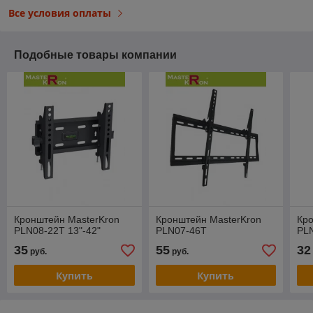
Все условия оплаты
Подобные товары компании
Кронштейн MasterKron
Кронштейн MasterKron
Кро
PLN08-22T 13"-42"
PLN07-46T
PLN
35
55
32
руб.
руб.
Купить
Купить