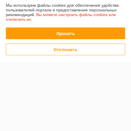
Полная версия сайта
Мы используем файлы cookies для обеспечения удобства
пользователей портала и предоставления персональных
рекомендаций.
Вы можете настроить файлы cookies или
Политика обработки cookies
отключить их.
Сайт создан на платформе Deal.by
Принять
Отклонить
Информация для покупателя
Юридическое лицо:
ИП Дрягилев Виталий Геннадьевич
г. Минск ул. Гинтовта 4-234
Регистрационный номер ЕГР: 193410039
УНП: 193410039
Регистрационный орган: Мингорисполком
Дата регистрации компании: 09.04.2020
Местонахождение книги жалоб и предложений: Минск ТРЦ