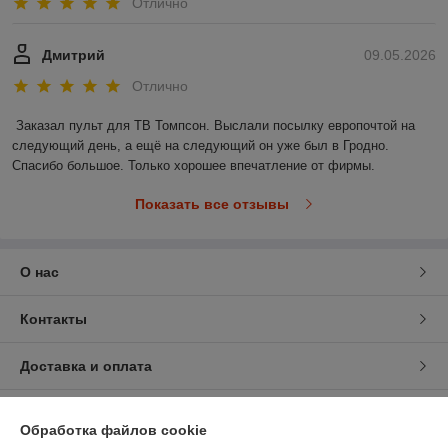
Отлично
Дмитрий
09.05.2026
Отлично
Заказал пульт для ТВ Томпсон. Выслали посылку европочтой на 
следующий день, а ещё на следующий он уже был в Гродно. 
Спасибо большое. Только хорошее впечатление от фирмы.
Показать все отзывы
О нас
Контакты
Доставка и оплата
График работы
Обработка файлов cookie