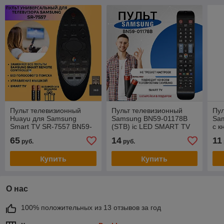
Пульт телевизионный
Пульт телевизионный
Пул
Huayu для Samsung
Samsung BN59-01178B
Sa
Smart TV SR-7557 BN59-
(STB) ic LED SMART TV
с к
077557A REMOTE
NEW
tv
65
14
11
руб.
руб.
CONTROLLER
Купить
Купить
О нас
100% положительных из 13 отзывов за год