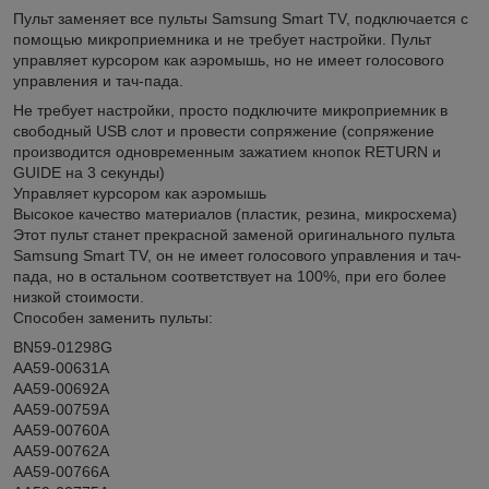
Пульт заменяет все пульты Samsung Smart TV, подключается с
помощью микроприемника и не требует настройки. Пульт
управляет курсором как аэромышь, но не имеет голосового
управления и тач-пада.
Не требует настройки, просто подключите микроприемник в
свободный USB слот и провести сопряжение (сопряжение
производится одновременным зажатием кнопок RETURN и
GUIDE на 3 секунды)
Управляет курсором как аэромышь
Высокое качество материалов (пластик, резина, микросхема)
Этот пульт станет прекрасной заменой оригинального пульта
Samsung Smart TV, он не имеет голосового управления и тач-
пада, но в остальном соответствует на 100%, при его более
низкой стоимости.
Способен заменить пульты:
BN59-01298G
AA59-00631A
AA59-00692A
AA59-00759A
AA59-00760A
AA59-00762A
AA59-00766A